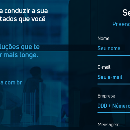
a conduzir a sua
S
ltados que você
Preenc
Nome
luções que te
r mais longe.
E-mail
a.com.br
Empresa
Mensagem