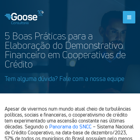
5 Boas Práticas para a
Elaboração do Demonstrativo
Financeiro em Cooperativas de
Crédito
Tem alguma dúvida? Fale com a nossa equipe
Apesar de vivermos num mundo atual cheio de turbulências
políticas, sociais e financeiras, o cooperativismo de crédito
tem experimentado uma ascensão constante nas últimas
décadas. Segundo o
Panorama do SNCC
– Sistema Nacional
de Crédito Cooperativo, na data-base de dezembro/2023,
57% de todos os municípios do Brasil possuíam pelo menos