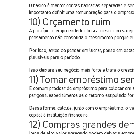
O básico é manter contas bancárias separadas e ser
importante definir uma remuneração para o empresár
10) Orçamento ruim
A princípio, o empreendedor busca crescer no varejo
pensamento não consolida o crescimento porque el
Por isso, antes de pensar em lucrar, pense em est
plausíveis para o período.
Isso deixará seu negócio mais forte e trará o cresc
11) Tomar empréstimo se
É comum precisar de empréstimo para colocar em a
perigosa, especialmente se o retorno estipulado fo
Dessa forma, calcule, junto com o empréstimo, o valo
capital à instituição financeira.
12) Compras grandes de
Itens de alto valor agregado podem deixar a empre