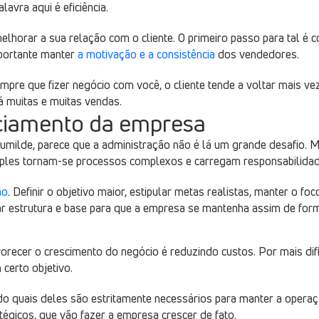
avra aqui é eficiência.
horar a sua relação com o cliente. O primeiro passo para tal é co
mportante manter
a motivação e a consistência
dos vendedores.
pre que fizer negócio com você, o cliente tende a voltar mais veze
á muitas e muitas vendas.
nciamento da empresa
humilde, parece que a administração não é lá um grande desafio. 
ples tornam-se processos complexos e carregam responsabilidad
ão
. Definir o objetivo maior, estipular metas realistas, manter o fo
r estrutura e base para que a empresa se mantenha assim de for
recer o crescimento do negócio é reduzindo custos. Por mais difí
 certo objetivo.
do quais deles são estritamente necessários para manter a oper
tégicos, que vão fazer a empresa crescer de fato.