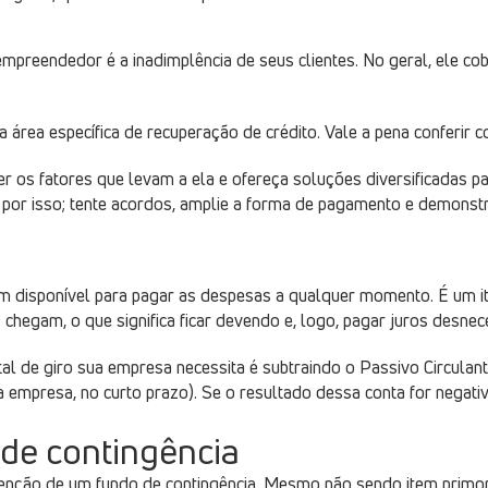
mpreendedor é a inadimplência de seus clientes. No geral, ele co
 área específica de recuperação de crédito. Vale a pena conferir 
r os fatores que levam a ela e ofereça soluções diversificadas par
te por isso; tente acordos, amplie a forma de pagamento e demonst
em disponível para pagar as despesas a qualquer momento. É um i
 chegam, o que significa ficar devendo e, logo, pagar juros desne
al de giro sua empresa necessita é subtraindo o Passivo Circulant
da empresa, no curto prazo). Se o resultado dessa conta for negati
 de contingência
enção de um fundo de contingência. Mesmo não sendo item primord