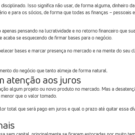
 disciplinado. Isso significa não usar, de forma alguma, dinheiro
io e para os sócios, de forma que todas as finanças – pessoais e 
 apenas pensando na lucratividade e no retorno financeiro que sua 
e acaba se esquecendo de firmar bases para o negócio.
abelecer bases e marcar presença no mercado e na mente do seu cl
imento do negócio que tanto almeja de forma natural.
m atenção aos juros
ção algum projeto ou novo produto no mercado. Mas a desatenção
r menor que o valor tomado.
r total que será pago em juros e qual o prazo até quitar essa dívid
mais
sa sem capital, principalmente se ficarem estocadas por muito t