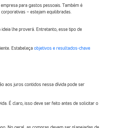
 da empresa para gastos pessoais. Também é
corporativas – estejam equilibradas.
ideia lhe proverá. Entretanto, esse tipo de
iente. Estabeleça
objetivos e resultados-chave
 aos juros contidos nessa dívida pode ser
a. É claro, isso deve ser feito antes de solicitar o
empo. No geral, as compras devem ser planejadas de